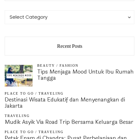
Categories
Categories
Select Category
Recent Posts
BEAUTY
/
FASHION
Tips Menjaga Mood Untuk Ibu Rumah
Tangga
PLACE TO GO
/
TRAVELING
Destinasi Wisata Edukatif dan Menyenangkan di
Jakarta
TRAVELING
Mudik Asyik Via Road Trip Bersama Keluarga Besar
PLACE TO GO
/
TRAVELING
Petak Enam di Chandra: Pusat Perbelanjaan dan