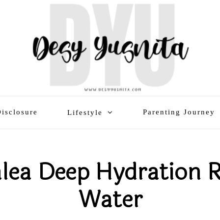
isclosure
Parenting Journey
Lifestyle
lea Deep Hydration 
Water