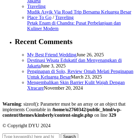
Jakarta
Traveling
Mudik Asyik Via Road Trip Bersama Keluarga Besar
Place To Go
/
Traveling
Petak Enam di Chandra: Pusat Perbelanjaan dan
Kuliner Modern
Recent Comments
My Best Friend Wedding
June 26, 2025
Destinasi Wisata Edukatif dan Menyenangkan di
Jakarta
June 3, 2025
Penginapan di Solo, Review Omah Melati Penginapan
Untuk Keluarga Besar
March 23, 2025
Mengembalikan Skin Barrier Kulit Wajah Dengan
Xtracare
November 20, 2024
Warning
: sizeof(): Parameter must be an array or an object that
implements Countable in
/home/u2760342/public_html/wp-
content/themes/kimberly/content-single.php
on line
329
© Copyright DYU 2024