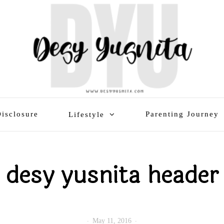
isclosure
Parenting Journey
Lifestyle
desy yusnita header
May 11, 2016