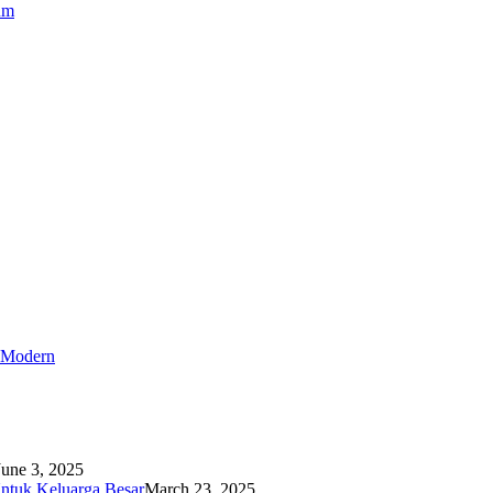
um
r Modern
June 3, 2025
ntuk Keluarga Besar
March 23, 2025