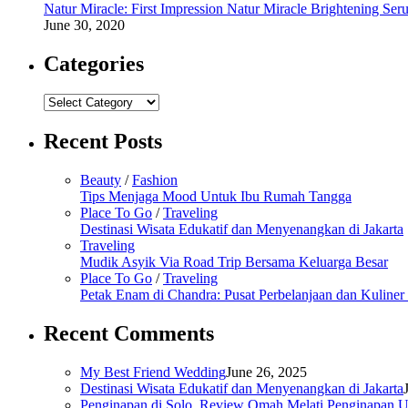
Natur Miracle: First Impression Natur Miracle Brightening Ser
June 30, 2020
Categories
Categories
Recent Posts
Beauty
/
Fashion
Tips Menjaga Mood Untuk Ibu Rumah Tangga
Place To Go
/
Traveling
Destinasi Wisata Edukatif dan Menyenangkan di Jakarta
Traveling
Mudik Asyik Via Road Trip Bersama Keluarga Besar
Place To Go
/
Traveling
Petak Enam di Chandra: Pusat Perbelanjaan dan Kuline
Recent Comments
My Best Friend Wedding
June 26, 2025
Destinasi Wisata Edukatif dan Menyenangkan di Jakarta
Penginapan di Solo, Review Omah Melati Penginapan U