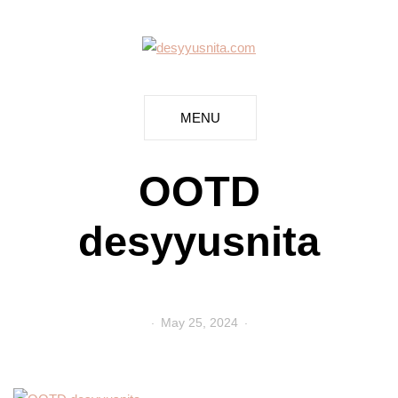
MENU
OOTD
desyyusnita
May 25, 2024