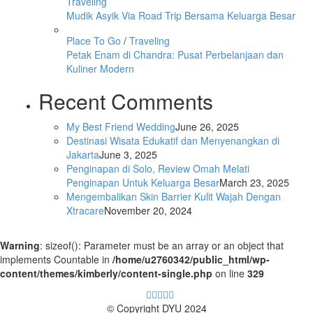
Traveling
Mudik Asyik Via Road Trip Bersama Keluarga Besar
Place To Go
/
Traveling
Petak Enam di Chandra: Pusat Perbelanjaan dan
Kuliner Modern
Recent Comments
My Best Friend Wedding
June 26, 2025
Destinasi Wisata Edukatif dan Menyenangkan di
Jakarta
June 3, 2025
Penginapan di Solo, Review Omah Melati
Penginapan Untuk Keluarga Besar
March 23, 2025
Mengembalikan Skin Barrier Kulit Wajah Dengan
Xtracare
November 20, 2024
Warning
: sizeof(): Parameter must be an array or an object that
implements Countable in
/home/u2760342/public_html/wp-
content/themes/kimberly/content-single.php
on line
329
© Copyright DYU 2024