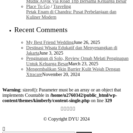
Mudik Asyik Via Road Trip Bersama Keluarga Besar
Place To Go
/
Traveling
Petak Enam di Chandra: Pusat Perbelanjaan dan
Kuliner Modern
Recent Comments
My Best Friend Wedding
June 26, 2025
Destinasi Wisata Edukatif dan Menyenangkan di
Jakarta
June 3, 2025
Penginapan di Solo, Review Omah Melati Penginapan
Untuk Keluarga Besar
March 23, 2025
Mengembalikan Skin Barrier Kulit Wajah Dengan
Xtracare
November 20, 2024
Warning
: sizeof(): Parameter must be an array or an object that
implements Countable in
/home/u2760342/public_html/wp-
content/themes/kimberly/content-single.php
on line
329
© Copyright DYU 2024