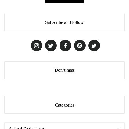
Subscribe and follow
Don’t miss
Categories
Categories
Categories
Select Category