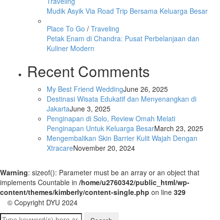
Traveling
Mudik Asyik Via Road Trip Bersama Keluarga Besar
Place To Go
/
Traveling
Petak Enam di Chandra: Pusat Perbelanjaan dan
Kuliner Modern
Recent Comments
My Best Friend Wedding
June 26, 2025
Destinasi Wisata Edukatif dan Menyenangkan di
Jakarta
June 3, 2025
Penginapan di Solo, Review Omah Melati
Penginapan Untuk Keluarga Besar
March 23, 2025
Mengembalikan Skin Barrier Kulit Wajah Dengan
Xtracare
November 20, 2024
Warning
: sizeof(): Parameter must be an array or an object that
implements Countable in
/home/u2760342/public_html/wp-
content/themes/kimberly/content-single.php
on line
329
© Copyright DYU 2024