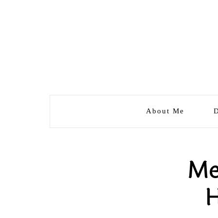
About Me
D
Me
H