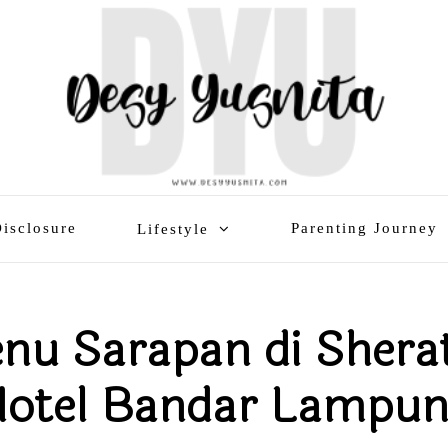
isclosure
Parenting Journey
Lifestyle
nu Sarapan di Shera
otel Bandar Lampu