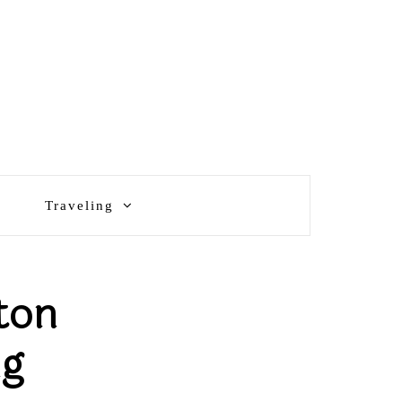
Traveling
ton
ng