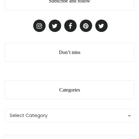
Subscribe and follow
Don’t miss
Categories
Categories
Categories
Select Category