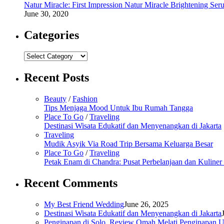
Natur Miracle: First Impression Natur Miracle Brightening Ser
June 30, 2020
Categories
Categories
Recent Posts
Beauty
/
Fashion
Tips Menjaga Mood Untuk Ibu Rumah Tangga
Place To Go
/
Traveling
Destinasi Wisata Edukatif dan Menyenangkan di Jakarta
Traveling
Mudik Asyik Via Road Trip Bersama Keluarga Besar
Place To Go
/
Traveling
Petak Enam di Chandra: Pusat Perbelanjaan dan Kuline
Recent Comments
My Best Friend Wedding
June 26, 2025
Destinasi Wisata Edukatif dan Menyenangkan di Jakarta
Penginapan di Solo, Review Omah Melati Penginapan U