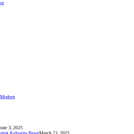
um
r Modern
June 3, 2025
ntuk Keluarga Besar
March 23, 2025