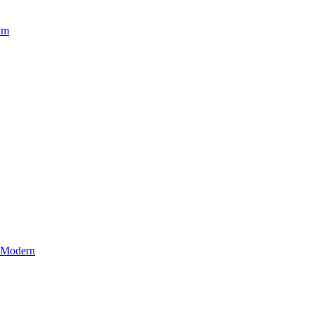
um
r Modern