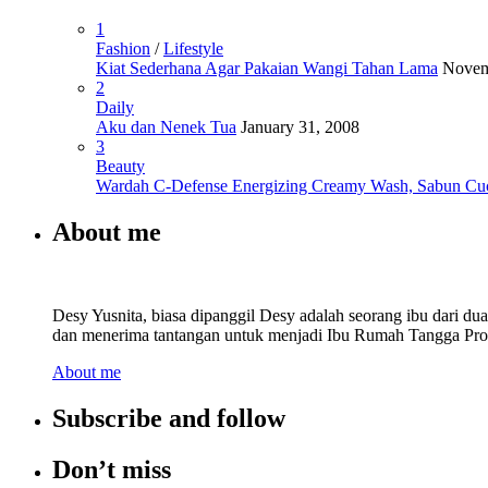
1
Fashion
/
Lifestyle
Kiat Sederhana Agar Pakaian Wangi Tahan Lama
Novem
2
Daily
Aku dan Nenek Tua
January 31, 2008
3
Beauty
Wardah C-Defense Energizing Creamy Wash, Sabun Cu
About me
Desy Yusnita, biasa dipanggil Desy adalah seorang ibu dari d
dan menerima tantangan untuk menjadi Ibu Rumah Tangga Prod
About me
Subscribe and follow
Don’t miss