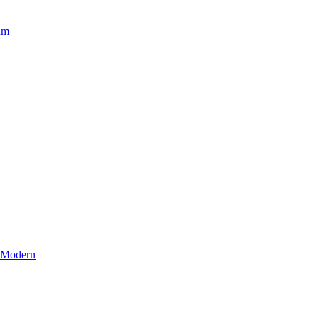
um
r Modern