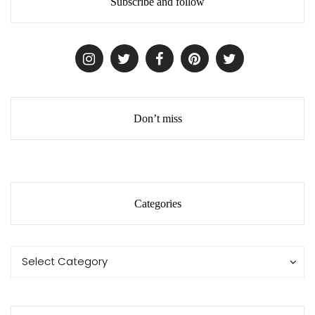
Subscribe and follow
Don’t miss
Categories
Categories
Categories
Select Category