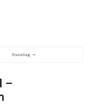
Traveling
l –
m