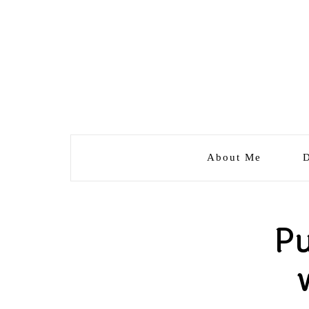
About Me
D
Pu