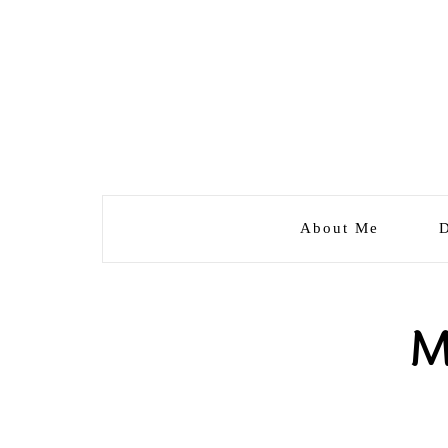
About Me
D
M