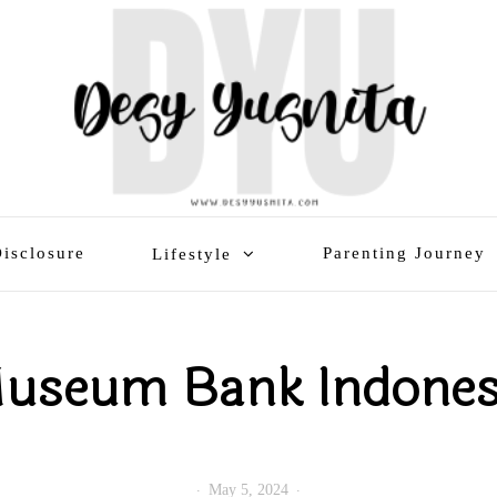
isclosure
Parenting Journey
Lifestyle
useum Bank Indones
May 5, 2024