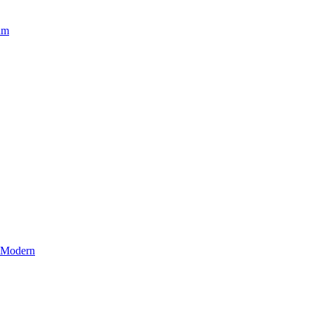
um
r Modern