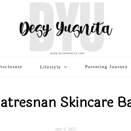
isclosure
Parenting Journey
Lifestyle
atresnan Skincare B
June 9, 2023