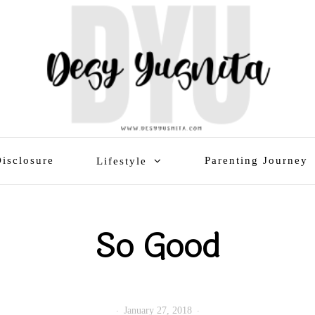
isclosure
Parenting Journey
Lifestyle
So Good
January 27, 2018