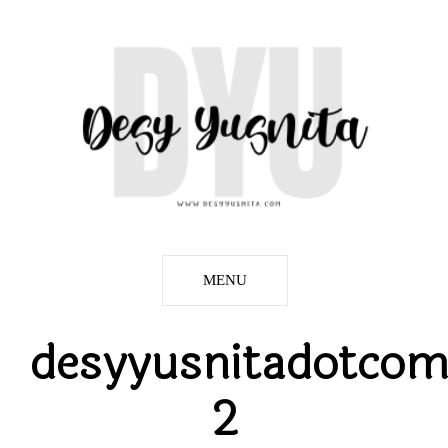
MENU
desyyusnitadotco
2