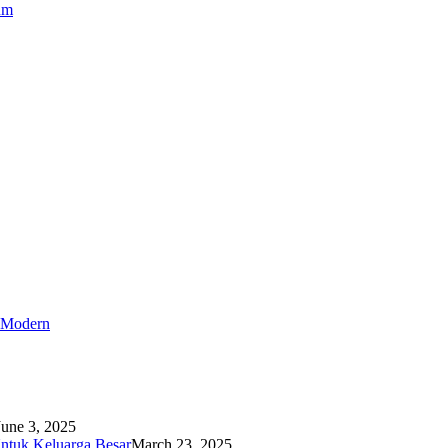
um
r Modern
June 3, 2025
ntuk Keluarga Besar
March 23, 2025