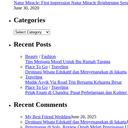
Natur Miracle: First Impression Natur Miracle Brightening Ser
June 30, 2020
Categories
Categories
Recent Posts
Beauty
/
Fashion
Tips Menjaga Mood Untuk Ibu Rumah Tangga
Place To Go
/
Traveling
Destinasi Wisata Edukatif dan Menyenangkan di Jakarta
Traveling
Mudik Asyik Via Road Trip Bersama Keluarga Besar
Place To Go
/
Traveling
Petak Enam di Chandra: Pusat Perbelanjaan dan Kuline
Recent Comments
My Best Friend Wedding
June 26, 2025
Destinasi Wisata Edukatif dan Menyenangkan di Jakarta
Penginapan di Solo, Review Omah Melati Penginapan U