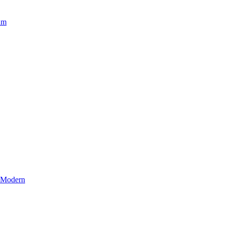
um
r Modern