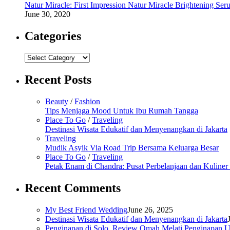
Natur Miracle: First Impression Natur Miracle Brightening Ser
June 30, 2020
Categories
Categories
Recent Posts
Beauty
/
Fashion
Tips Menjaga Mood Untuk Ibu Rumah Tangga
Place To Go
/
Traveling
Destinasi Wisata Edukatif dan Menyenangkan di Jakarta
Traveling
Mudik Asyik Via Road Trip Bersama Keluarga Besar
Place To Go
/
Traveling
Petak Enam di Chandra: Pusat Perbelanjaan dan Kuline
Recent Comments
My Best Friend Wedding
June 26, 2025
Destinasi Wisata Edukatif dan Menyenangkan di Jakarta
Penginapan di Solo, Review Omah Melati Penginapan U