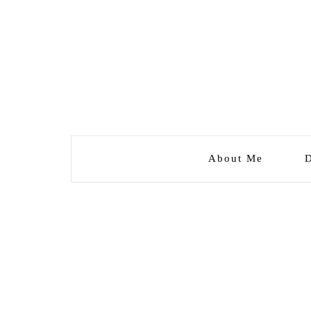
About Me
D