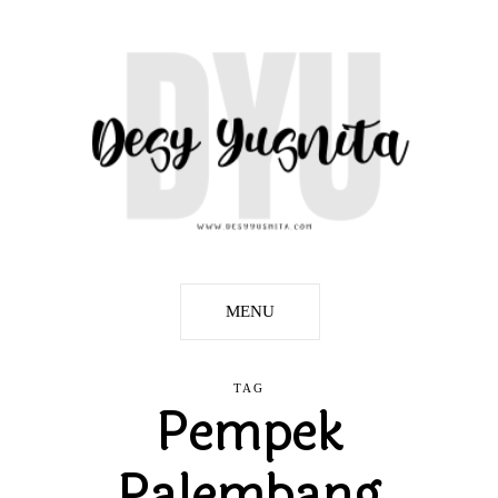
MENU
TAG
Pempek
Palembang