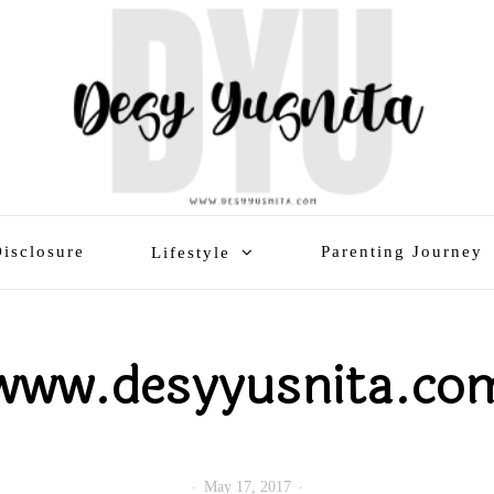
isclosure
Parenting Journey
Lifestyle
www.desyyusnita.co
May 17, 2017