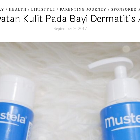
LY
/
HEALTH
/
LIFESTYLE
/
PARENTING JOURNEY
/
SPONSORED 
atan Kulit Pada Bayi Dermatitis 
September 9, 2017