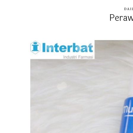
DAI
Peraw