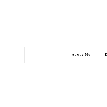
About Me
D