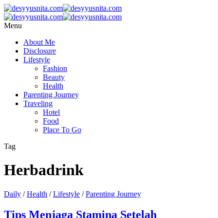
Menu
About Me
Disclosure
Lifestyle
Fashion
Beauty
Health
Parenting Journey
Traveling
Hotel
Food
Place To Go
Tag
Herbadrink
Daily
/
Health
/
Lifestyle
/
Parenting Journey
Tips Menjaga Stamina Setelah