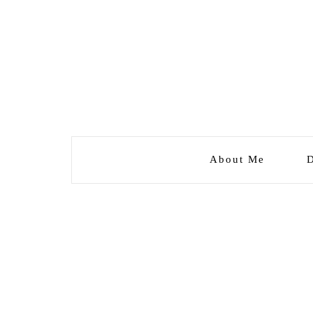
About Me
D