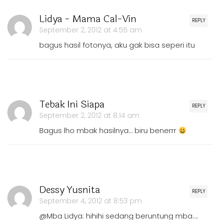
Lidya - Mama Cal-Vin
REPLY
September 2, 2012 at 4:55 am
bagus hasil fotonya, aku gak bisa seperi itu
Tebak Ini Siapa
REPLY
September 2, 2012 at 8:14 am
Bagus lho mbak hasilnya… biru benerrr
Dessy Yusnita
REPLY
September 4, 2012 at 8:53 pm
@Mba Lidya: hihihi sedang beruntung mba….