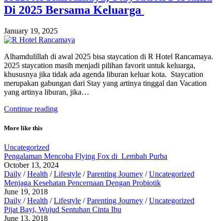
Di 2025 Bersama Keluarga
January 19, 2025
Alhamdulillah di awal 2025 bisa staycation di R Hotel Rancamaya.
2025 staycation masih menjadi pilihan favorit untuk keluarga,
khususnya jika tidak ada agenda liburan keluar kota. Staycation
merupakan gabungan dari Stay yang artinya tinggal dan Vacation
yang artinya liburan, jika…
Continue reading
More like this
Uncategorized
Pengalaman Mencoba Flying Fox di Lembah Purba
October 13, 2024
Daily
/
Health
/
Lifestyle
/
Parenting Journey
/
Uncategorized
Menjaga Kesehatan Pencernaan Dengan Probiotik
June 19, 2018
Daily
/
Health
/
Lifestyle
/
Parenting Journey
/
Uncategorized
Pijat Bayi, Wujud Sentuhan Cinta Ibu
June 13, 2018