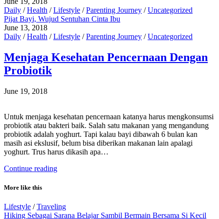
June 19, 2018
Daily
/
Health
/
Lifestyle
/
Parenting Journey
/
Uncategorized
Pijat Bayi, Wujud Sentuhan Cinta Ibu
June 13, 2018
Daily
/
Health
/
Lifestyle
/
Parenting Journey
/
Uncategorized
Menjaga Kesehatan Pencernaan Dengan
Probiotik
June 19, 2018
Untuk menjaga kesehatan pencernaan katanya harus mengkonsumsi
probiotik atau bakteri baik. Salah satu makanan yang mengandung
probiotik adalah yoghurt. Tapi kalau bayi dibawah 6 bulan kan
masih asi ekslusif, belum bisa diberikan makanan lain apalagi
yoghurt. Trus harus dikasih apa…
Continue reading
More like this
Lifestyle
/
Traveling
Hiking Sebagai Sarana Belajar Sambil Bermain Bersama Si Kecil