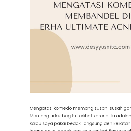
Mengatasi komedo memang susah-susah gamp
Memang tidak begitu terlihat karena itu adal
kalau saya pakai bedak, langsung deh keliat
jarang pakai bedak, maunya terlihat flawles