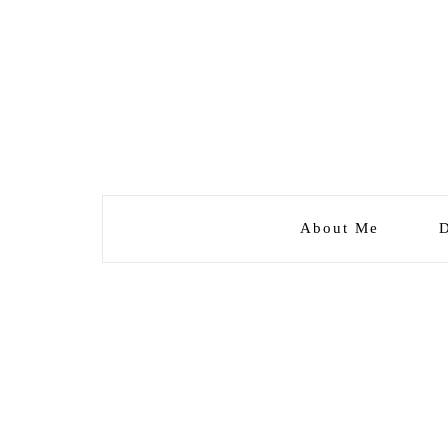
About Me
D