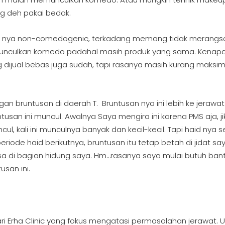
ang deh pakai bedak.
im nya non-comedogenic, terkadang memang tidak merangs
emunculkan komedo padahal masih produk yang sama. Kenap
g dijual bebas juga sudah, tapi rasanya masih kurang maksim
n bruntusan di daerah T. Bruntusan nya ini lebih ke jerawat 
untusan ini muncul. Awalnya Saya mengira ini karena PMS aja, ji
l, kali ini munculnya banyak dan kecil-kecil. Tapi haid nya s
iode haid berikutnya, bruntusan itu tetap betah di jidat say
sa di bagian hidung saya. Hm…rasanya saya mulai butuh ban
usan ini.
i Erha Clinic yang fokus mengatasi permasalahan jerawat. U