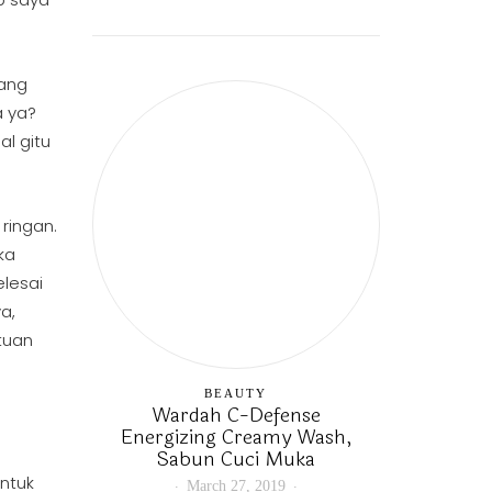
ang
a ya?
al gitu
ringan.
ka
elesai
a,
tuan
BEAUTY
Wardah C-Defense
Energizing Creamy Wash,
Sabun Cuci Muka
ntuk
March 27, 2019