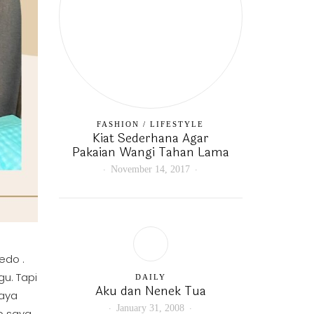
FASHION
/
LIFESTYLE
Kiat Sederhana Agar
Pakaian Wangi Tahan Lama
November 14, 2017
edo .
gu. Tapi
DAILY
Aku dan Nenek Tua
saya
January 31, 2008
p saya