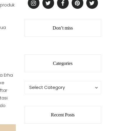
 produk
mua
Don’t miss
Categories
a Erha
ke
Categories
Categories
Select Category
ftar
tasi
edo
Recent Posts