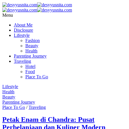
Menu
About Me
Disclosure
Lifestyle
Fashion
Beauty
Health
Parenting Journey
Traveling
Hotel
Food
Place To Go
Lifestyle
Health
Beauty
Parenting Journey
Place To Go
/
Traveling
Petak Enam di Chandra: Pusat
Perbelanjaan dan Kuliner Modern