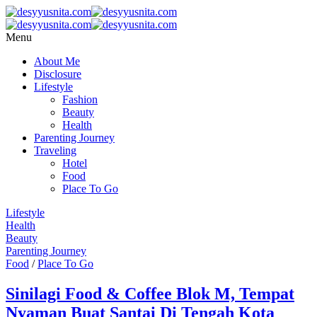
Menu
About Me
Disclosure
Lifestyle
Fashion
Beauty
Health
Parenting Journey
Traveling
Hotel
Food
Place To Go
Lifestyle
Health
Beauty
Parenting Journey
Food
/
Place To Go
Sinilagi Food & Coffee Blok M, Tempat
Nyaman Buat Santai Di Tengah Kota