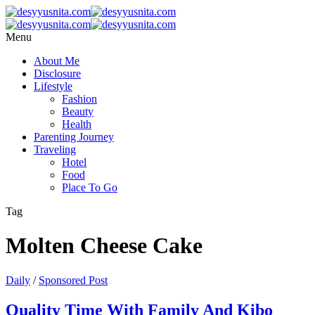
Menu
About Me
Disclosure
Lifestyle
Fashion
Beauty
Health
Parenting Journey
Traveling
Hotel
Food
Place To Go
Tag
Molten Cheese Cake
Daily
/
Sponsored Post
Quality Time With Family And Kibo