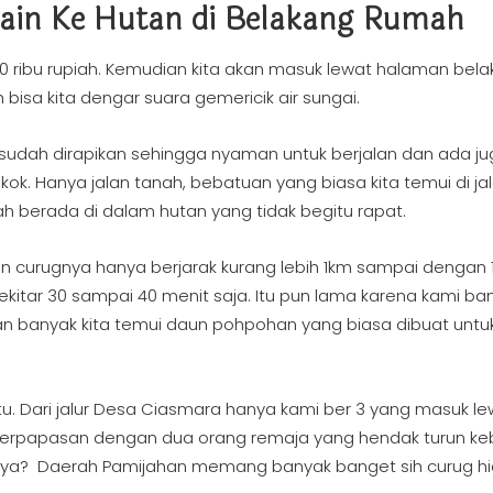
main Ke Hutan di Belakang Rumah
 10 ribu rupiah. Kemudian kita akan masuk lewat halaman bel
bisa kita dengar suara gemericik air sungai.
udah dirapikan sehingga nyaman untuk berjalan dan ada jug
kok. Hanya jalan tanah, bebatuan yang biasa kita temui di ja
udah berada di dalam hutan yang tidak begitu rapat.
an curugnya hanya berjarak kurang lebih 1km sampai dengan 
kitar 30 sampai 40 menit saja. Itu pun lama karena kami ba
akan banyak kita temui daun pohpohan yang biasa dibuat untu
u. Dari jalur Desa Ciasmara hanya kami ber 3 yang masuk le
ami berpapasan dengan dua orang remaja yang hendak turun k
ya? Daerah Pamijahan memang banyak banget sih curug h