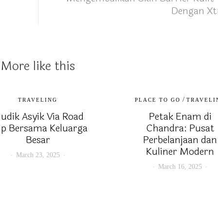
Dengan Xt
More like this
/
TRAVELING
PLACE TO GO
TRAVELI
udik Asyik Via Road
Petak Enam di
ip Bersama Keluarga
Chandra: Pusat
Besar
Perbelanjaan dan
Kuliner Modern
March 23, 2025
March 16, 2025