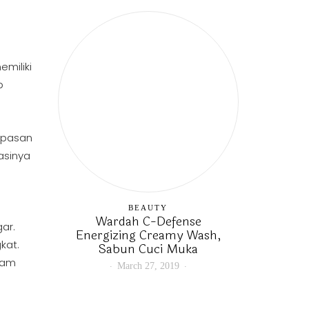
emiliki
p
apasan
asinya
BEAUTY
Wardah C-Defense
ar.
Energizing Creamy Wash,
kat.
Sabun Cuci Muka
jam
March 27, 2019