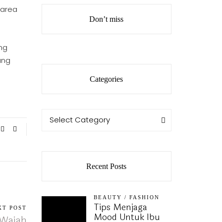
 area
Don’t miss
ng
ang
Categories
Categories
Categories
Select Category
Recent Posts
BEAUTY
/
FASHION
Tips Menjaga
XT POST
Mood Untuk Ibu
 Wajah