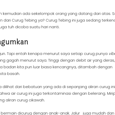
deh kemudian ada sekelompok orang yang datang dari atas. 
dari Curug Tebing ya? Curug Tebing ini juga sedang terken
uga tuh dicoba suatu hari nanti.
agumkan
erjun. Tapi entah kenapa menurut saya setiap curug punya
vib
ang gagah menurut saya. Tinggi dengan debit air yang deras,
a badan kita pun luar biasa kencangnya, ditambah dengan
kita basah.
a dilihat dari bebatuan yang ada di sepanjang aliran curug in
a air curug ini juga terkontaminasi dengan belerang. Miri
g aliran curug cikawah.
gin bermain dicurug dengan anak-anak. Jalur juga mudah dan