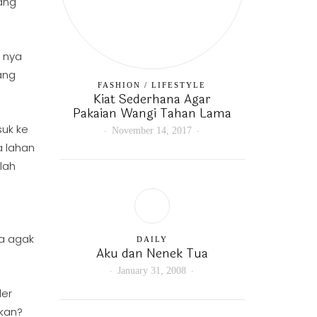
ang
 nya
ang
FASHION
/
LIFESTYLE
Kiat Sederhana Agar
Pakaian Wangi Tahan Lama
suk ke
November 14, 2017
a lahan
lah
n
ja agak
DAILY
Aku dan Nenek Tua
January 31, 2008
der
 kan?