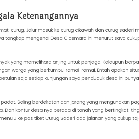
gala Ketenangannya
mati curug. Jalur masuk ke curug cikawah dan curug saderi m
aya tangkap mengenai Desa Ciasmara ini menurut saya cuku
anyak yang memelihara anjing untuk penjaga. Kalaupun berp
ngan warga yang berkumpul ramai-ramai. Entah apakah situ
betulan saja setiap kunjungan saya penduduk desa ini punya
p padat. Saling berdekatan dan jarang yang mengunakan pag
ja. Dan kontur desa nya berada di tanah yang bertingkat-ting
enuju ke pos tiket Curug Saderi ada jalanan yang cukup ta