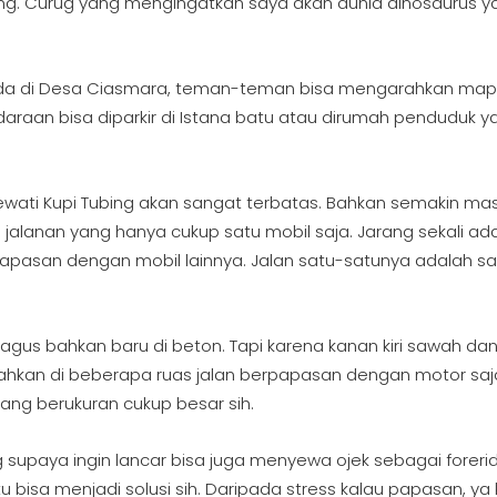
ang. Curug yang mengingatkan saya akan dunia dinosaurus y
ada di Desa Ciasmara, teman-teman bisa mengarahkan map
daraan bisa diparkir di Istana batu atau dirumah penduduk y
lewati Kupi Tubing akan sangat terbatas. Bahkan semakin ma
jalanan yang hanya cukup satu mobil saja. Jarang sekali ad
erpapasan dengan mobil lainnya. Jalan satu-satunya adalah sa
gus bahkan baru di beton. Tapi karena kanan kiri sawah da
Bahkan di beberapa ruas jalan berpapasan dengan motor sa
ang berukuran cukup besar sih.
ing supaya ingin lancar bisa juga menyewa ojek sebagai foreri
u bisa menjadi solusi sih. Daripada stress kalau papasan, ya