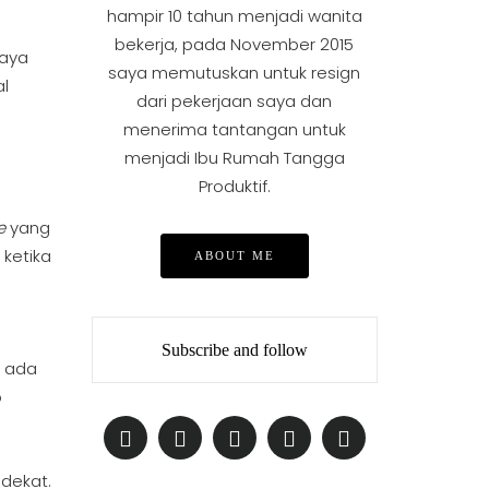
hampir 10 tahun menjadi wanita
bekerja, pada November 2015
Saya
saya memutuskan untuk resign
al
dari pekerjaan saya dan
menerima tantangan untuk
menjadi Ibu Rumah Tangga
Produktif.
e
yang
 ketika
ABOUT ME
Subscribe and follow
i ada
p
 dekat.