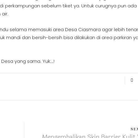
m di perkampungan sebelum tiket ya. Untuk curugnya pun ada
air.
andu selama memasuki area Desa Ciasmara agar lebih tena
k mandi dan bersih-bersih bisa dilakukan di area parkiran y
 Desa yang sama. Yuk….!
NE
Mengembalikan Skin Barrier Kulit