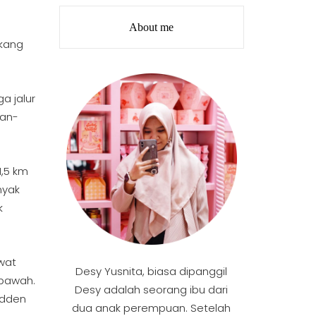
About me
akang
a jalur
lan-
1,5 km
nyak
k
wat
Desy Yusnita, biasa dipanggil
ebawah.
Desy adalah seorang ibu dari
idden
dua anak perempuan. Setelah