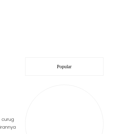
Popular
 curug
irannya