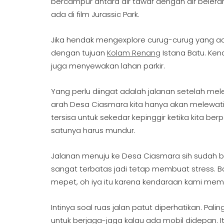
bercampur antara air tawar dengan air beler
ada di film Jurassic Park.
Jika hendak mengexplore curug-curug yang 
dengan tujuan
Kolam Renang
Istana Batu. Ken
juga menyewakan lahan parkir.
Yang perlu diingat adalah jalanan setelah me
arah Desa Ciasmara kita hanya akan melewati 
tersisa untuk sekedar kepinggir ketika kita b
satunya harus mundur.
Jalanan menuju ke Desa Ciasmara sih sudah ba
sangat terbatas jadi tetap membuat stress. 
mepet, oh iya itu karena kendaraan kami mem
Intinya soal ruas jalan patut diperhatikan. Pal
untuk berjaga-jaga kalau ada mobil didepan. It