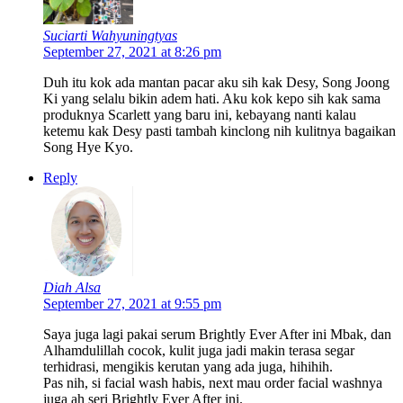
Suciarti Wahyuningtyas
September 27, 2021 at 8:26 pm
Duh itu kok ada mantan pacar aku sih kak Desy, Song Joong
Ki yang selalu bikin adem hati. Aku kok kepo sih kak sama
produknya Scarlett yang baru ini, kebayang nanti kalau
ketemu kak Desy pasti tambah kinclong nih kulitnya bagaikan
Song Hye Kyo.
Reply
Diah Alsa
September 27, 2021 at 9:55 pm
Saya juga lagi pakai serum Brightly Ever After ini Mbak, dan
Alhamdulillah cocok, kulit juga jadi makin terasa segar
terhidrasi, mengikis kerutan yang ada juga, hihihih.
Pas nih, si facial wash habis, next mau order facial washnya
juga ah seri Brightly Ever After ini.