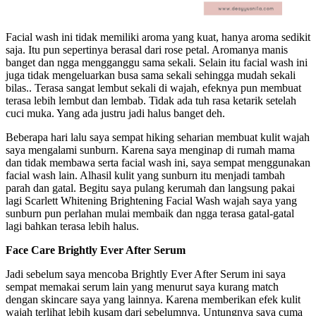
Facial wash ini tidak memiliki aroma yang kuat, hanya aroma sedikit
saja. Itu pun sepertinya berasal dari rose petal. Aromanya manis
banget dan ngga mengganggu sama sekali. Selain itu facial wash ini
juga tidak mengeluarkan busa sama sekali sehingga mudah sekali
bilas.. Terasa sangat lembut sekali di wajah, efeknya pun membuat
terasa lebih lembut dan lembab. Tidak ada tuh rasa ketarik setelah
cuci muka. Yang ada justru jadi halus banget deh.
Beberapa hari lalu saya sempat hiking seharian membuat kulit wajah
saya mengalami sunburn. Karena saya menginap di rumah mama
dan tidak membawa serta facial wash ini, saya sempat menggunakan
facial wash lain. Alhasil kulit yang sunburn itu menjadi tambah
parah dan gatal. Begitu saya pulang kerumah dan langsung pakai
lagi Scarlett Whitening Brightening Facial Wash wajah saya yang
sunburn pun perlahan mulai membaik dan ngga terasa gatal-gatal
lagi bahkan terasa lebih halus.
Face Care
Brightly Ever After Serum
Jadi sebelum saya mencoba Brightly Ever After Serum ini saya
sempat memakai serum lain yang menurut saya kurang match
dengan skincare saya yang lainnya. Karena memberikan efek kulit
wajah terlihat lebih kusam dari sebelumnya. Untungnya saya cuma