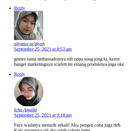
Reply
aliyatus sa'diyah
September 25, 2021 at 8:53 am
gemes sama ambassadornya nih oppa song jong ki, keren
banget marketingnya scarlett ini emang produknya juga oke
Reply
Icha Amalia
September 25, 2021 at 9:18 am
Face washnya menarik sekali! Aku pengen coba juga deh.
Kalo serumnya sih aku udah cobain hehe.