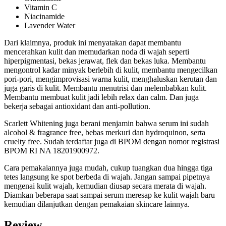
Vitamin C
Niacinamide
Lavender Water
Dari klaimnya, produk ini menyatakan dapat membantu
mencerahkan kulit dan memudarkan noda di wajah seperti
hiperpigmentasi, bekas jerawat, flek dan bekas luka. Membantu
mengontrol kadar minyak berlebih di kulit, membantu mengecilkan
pori-pori, mengimprovisasi warna kulit, menghaluskan kerutan dan
juga garis di kulit. Membantu menutrisi dan melembabkan kulit.
Membantu membuat kulit jadi lebih relax dan calm. Dan juga
bekerja sebagai antioxidant dan anti-pollution.
Scarlett Whitening juga berani menjamin bahwa serum ini sudah
alcohol & fragrance free, bebas merkuri dan hydroquinon, serta
cruelty free. Sudah terdaftar juga di BPOM dengan nomor registrasi
BPOM RI NA 18201900972.
Cara pemakaiannya juga mudah, cukup tuangkan dua hingga tiga
tetes langsung ke spot berbeda di wajah. Jangan sampai pipetnya
mengenai kulit wajah, kemudian diusap secara merata di wajah.
Diamkan beberapa saat sampai serum meresap ke kulit wajah baru
kemudian dilanjutkan dengan pemakaian skincare lainnya.
Review