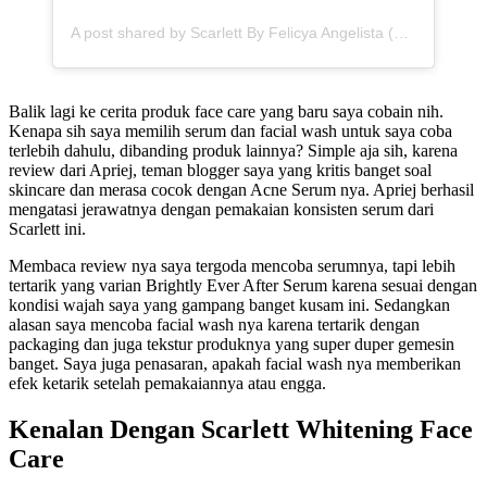
A post shared by Scarlett By Felicya Angelista (@scarlett_whitening)
Balik lagi ke cerita produk face care yang baru saya cobain nih.
Kenapa sih saya memilih serum dan facial wash untuk saya coba
terlebih dahulu, dibanding produk lainnya? Simple aja sih, karena
review dari Apriej, teman blogger saya yang kritis banget soal
skincare dan merasa cocok dengan Acne Serum nya. Apriej berhasil
mengatasi jerawatnya dengan pemakaian konsisten serum dari
Scarlett ini.
Membaca review nya saya tergoda mencoba serumnya, tapi lebih
tertarik yang varian Brightly Ever After Serum karena sesuai dengan
kondisi wajah saya yang gampang banget kusam ini. Sedangkan
alasan saya mencoba facial wash nya karena tertarik dengan
packaging dan juga tekstur produknya yang super duper gemesin
banget. Saya juga penasaran, apakah facial wash nya memberikan
efek ketarik setelah pemakaiannya atau engga.
Kenalan Dengan Scarlett Whitening Face
Care