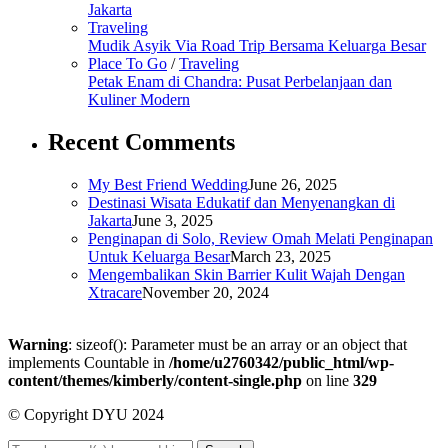
Jakarta
Traveling
Mudik Asyik Via Road Trip Bersama Keluarga Besar
Place To Go
/
Traveling
Petak Enam di Chandra: Pusat Perbelanjaan dan
Kuliner Modern
Recent Comments
My Best Friend Wedding
June 26, 2025
Destinasi Wisata Edukatif dan Menyenangkan di
Jakarta
June 3, 2025
Penginapan di Solo, Review Omah Melati Penginapan
Untuk Keluarga Besar
March 23, 2025
Mengembalikan Skin Barrier Kulit Wajah Dengan
Xtracare
November 20, 2024
Warning
: sizeof(): Parameter must be an array or an object that
implements Countable in
/home/u2760342/public_html/wp-
content/themes/kimberly/content-single.php
on line
329
© Copyright DYU 2024