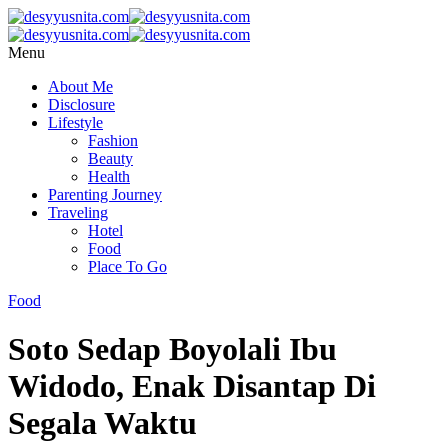
Menu
About Me
Disclosure
Lifestyle
Fashion
Beauty
Health
Parenting Journey
Traveling
Hotel
Food
Place To Go
Food
Soto Sedap Boyolali Ibu
Widodo, Enak Disantap Di
Segala Waktu