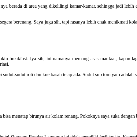
ya berada di area yang dikelilingi kamar-kamar, sehingga jadi lebih a
segera berenang. Saya juga sih, tapi rasanya lebih enak menikmati ko
aktu breakfast. Iya sih, ini namanya memang asas manfaat, kapan la
riasi.
udut-sudut roti dan kue basah tetap ada. Sudut sup tom yam adalah sa
a bisa menatap birunya air kolam renang. Pokoknya saya suka dengan 
otel Sheraton Bandar Lampung ini tidak memiliki fasilitas itu. Kemarin