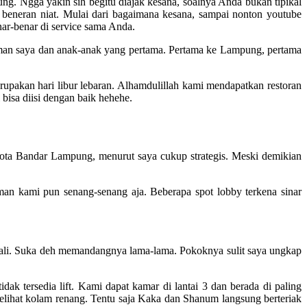
g. Ngga yakin sih begitu diajak kesana, soalnya Anda bukan tipikal
a beneran niat. Mulai dari bagaimana kesana, sampai nonton youtube
nar-benar di service sama Anda.
laman saya dan anak-anak yang pertama. Pertama ke Lampung, pertama
upakan hari libur lebaran. Alhamdulillah kami mendapatkan restoran
bisa diisi dengan baik hehehe.
ota Bandar Lampung, menurut saya cukup strategis. Meski demikian
man kami pun senang-senang aja. Beberapa spot lobby terkena sinar
kali. Suka deh memandangnya lama-lama. Pokoknya sulit saya ungkap
dak tersedia lift. Kami dapat kamar di lantai 3 dan berada di paling
melihat kolam renang. Tentu saja Kaka dan Shanum langsung berteriak