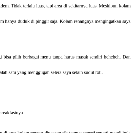
dem. Tidak terlalu luas, tapi area di sekitarnya luas. Meskipun kolam
lam hanya duduk di pinggir saja. Kolam renangnya mengingatkan saya
gi bisa pilih berbagai menu tanpa harus masak sendiri heheheh. Dan
lah satu yang menggugah selera saya selain sudut roti.
breakfastnya.
 di area kolam renang dipasang sih tempat seperti seperti mandi bola