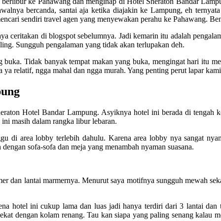
a berlibur ke Pahawang dan menginap di Hotel Sheraton Bandar Lampun
 awalnya bercanda, santai aja ketika diajakin ke Lampung, eh ternyat
 mencari sendiri travel agen yang menyewakan perahu ke Pahawang. Be
ya ceritakan di blogspot sebelumnya. Jadi kemarin itu adalah penga
eling. Sungguh pengalaman yang tidak akan terlupakan deh.
 buka. Tidak banyak tempat makan yang buka, mengingat hari itu mer
 relatif, ngga mahal dan ngga murah. Yang penting perut lapar kami 
pung
raton Hotel Bandar Lampung. Asyiknya hotel ini berada di tengah k
 ini masih dalam rangka libur lebaran.
ggu di area lobby terlebih dahulu. Karena area lobby nya sangat nya
ah dengan sofa-sofa dan meja yang menambah nyaman suasana.
marmer dan lantai marmernya. Menurut saya motifnya sungguh mewah se
otel ini cukup lama dan luas jadi hanya terdiri dari 3 lantai dan ti
 dekat dengan kolam renang. Tau kan siapa yang paling senang kalau 