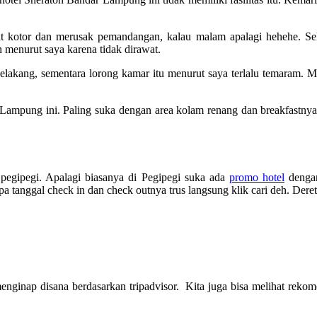
at kotor dan merusak pemandangan, kalau malam apalagi hehehe. Seha
 menurut saya karena tidak dirawat.
elakang, sementara lorong kamar itu menurut saya terlalu temaram. 
Lampung ini. Paling suka dengan area kolam renang dan breakfastnya
ah pegipegi. Apalagi biasanya di Pegipegi suka ada
promo hotel
dengan
a tanggal check in dan check outnya trus langsung klik cari deh. Deret
enginap disana berdasarkan tripadvisor.
Kita juga bisa melihat rekome