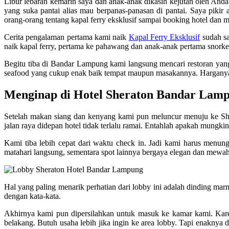
Libur lebaran kemarin saya dan anak-anak dikasih kejutan oleh And
yang suka pantai alias mau berpanas-panasan di pantai. Saya pikir
orang-orang tentang kapal ferry eksklusif sampai booking hotel dan
Cerita pengalaman pertama kami naik
Kapal Ferry Eksklusif
sudah sa
naik kapal ferry, pertama ke pahawang dan anak-anak pertama snork
Begitu tiba di Bandar Lampung kami langsung mencari restoran yang
seafood yang cukup enak baik tempat maupun masakannya. Harganya ya
Menginap di Hotel Sheraton Bandar Lam
Setelah makan siang dan kenyang kami pun meluncur menuju ke She
jalan raya didepan hotel tidak terlalu ramai. Entahlah apakah mungkin
Kami tiba lebih cepat dari waktu check in. Jadi kami harus menun
matahari langsung, sementara spot lainnya bergaya elegan dan mew
Hal yang paling menarik perhatian dari lobby ini adalah dinding 
dengan kata-kata.
Akhirnya kami pun dipersilahkan untuk masuk ke kamar kami. Karena h
belakang. Butuh usaha lebih jika ingin ke area lobby. Tapi enaknya