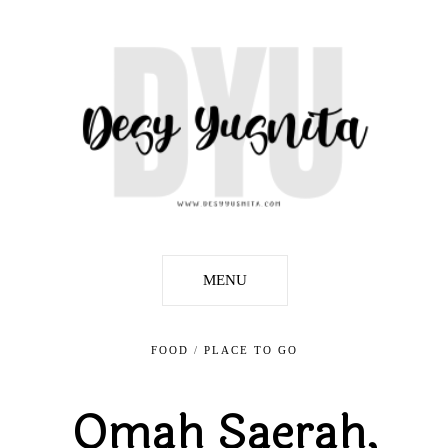
MENU
FOOD
/
PLACE TO GO
Omah Saerah,