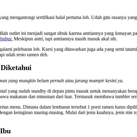
yang mengantongi sertifikasi halal pertama loh. Udah gitu rasanya yan
lah outlet ini menjadi sangat sibuk karena antriannya yang lumayan pa
ibubur.
Meskipun antri, tapi antriannya masih masuk akal sih.
alami pelebaran loh. Kursi yang ditawarkan juga ada yang semi tatami
bukan cuma warung ramen lagi tapi udah
 Diketahui
teman yang mungkin belum pernah atau jarang mampir kesini ya.
eh staf yang sudah standby di depan pintu masuk untuk menanyakan ber
bawa makanan dan minuman dari luar. Termasuk membawa tumbler sendir
as menu. Dimana dalam lembaran tersebut 1 porsi ramen harus dipilih 
n dengan keinginan masing-masing. Mulai dari jenis kuahnya, jenis mie 
-Ibu