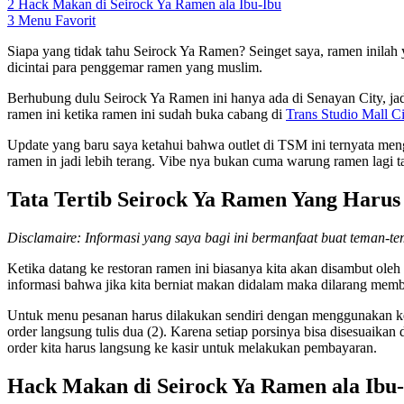
2
Hack Makan di Seirock Ya Ramen ala Ibu-Ibu
3
Menu Favorit
Siapa yang tidak tahu Seirock Ya Ramen? Seinget saya, ramen inilah 
dicintai para penggemar ramen yang muslim.
Berhubung dulu Seirock Ya Ramen ini hanya ada di Senayan City, jadi
ramen ini ketika ramen ini sudah buka cabang di
Trans Studio Mall C
Update yang baru saya ketahui bahwa outlet di TSM ini ternyata meng
ramen in jadi lebih terang. Vibe nya 
Tata Tertib Seirock Ya Ramen Yang Harus
Disclamaire: Informasi yang saya bagi ini bermanfaat buat teman-
Ketika datang ke restoran ramen ini biasanya kita akan disambut ol
informasi bahwa jika kita berniat makan didalam maka dilarang mem
Untuk menu pesanan harus dilakukan sendiri dengan menggunakan kert
order langsung tulis dua (2). Karena setiap porsinya bisa disesuaika
order kita harus langsung ke kasir untuk melakukan pembayaran.
Hack Makan di Seirock Ya Ramen ala Ibu