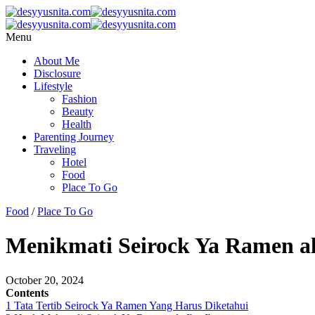
Menu
About Me
Disclosure
Lifestyle
Fashion
Beauty
Health
Parenting Journey
Traveling
Hotel
Food
Place To Go
Food
/
Place To Go
Menikmati Seirock Ya Ramen al
October 20, 2024
Contents
1
Tata Tertib Seirock Ya Ramen Yang Harus Diketahui