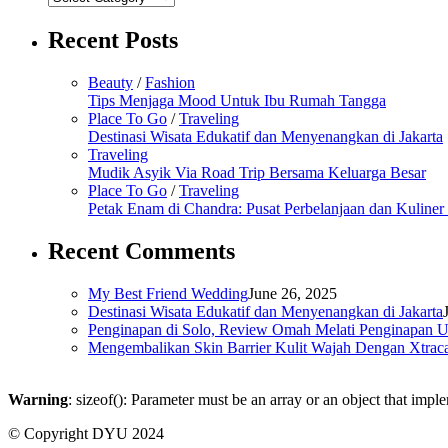
Recent Posts
Beauty
/
Fashion
Tips Menjaga Mood Untuk Ibu Rumah Tangga
Place To Go
/
Traveling
Destinasi Wisata Edukatif dan Menyenangkan di Jakarta
Traveling
Mudik Asyik Via Road Trip Bersama Keluarga Besar
Place To Go
/
Traveling
Petak Enam di Chandra: Pusat Perbelanjaan dan Kuline
Recent Comments
My Best Friend Wedding
June 26, 2025
Destinasi Wisata Edukatif dan Menyenangkan di Jakarta
Penginapan di Solo, Review Omah Melati Penginapan U
Mengembalikan Skin Barrier Kulit Wajah Dengan Xtrac
Warning
: sizeof(): Parameter must be an array or an object that imp
© Copyright DYU 2024