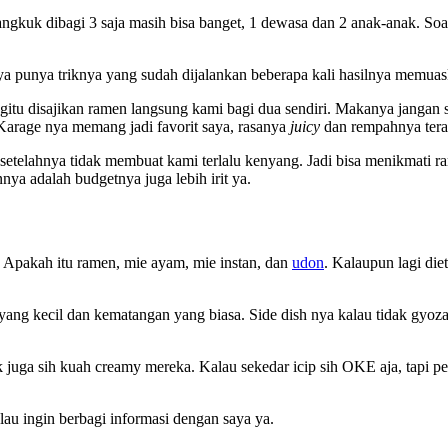
ngkuk dibagi 3 saja masih bisa banget, 1 dewasa dan 2 anak-anak. Soa
a punya triknya yang sudah dijalankan beberapa kali hasilnya memuask
gitu disajikan ramen langsung kami bagi dua sendiri. Makanya jangan 
 Karage nya memang jadi favorit saya, rasanya
juicy
dan rempahnya tera
 setelahnya tidak membuat kami terlalu kenyang. Jadi bisa menikmati
ya adalah budgetnya juga lebih irit ya.
 Apakah itu ramen, mie ayam, mie instan, dan
udon
. Kalaupun lagi die
yang kecil dan kematangan yang biasa. Side dish nya kalau tidak gyo
uga sih kuah creamy mereka. Kalau sekedar icip sih OKE aja, tapi pes
au ingin berbagi informasi dengan saya ya.