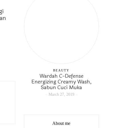
gi
tan
BEAUTY
Wardah C-Defense
Energizing Creamy Wash,
Sabun Cuci Muka
March 27, 2019
About me