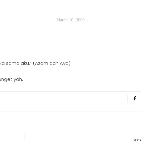
March 10, 2009
uka sama aku.” (Azam dan Aya)
anget yah.
NE