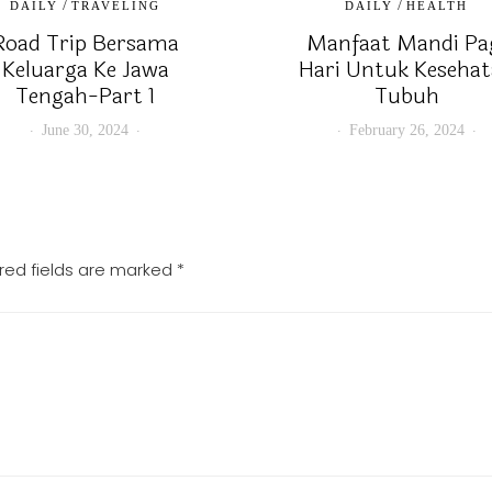
/
/
DAILY
TRAVELING
DAILY
HEALTH
Road Trip Bersama
Manfaat Mandi Pa
Keluarga Ke Jawa
Hari Untuk Keseha
Tengah-Part 1
Tubuh
June 30, 2024
February 26, 2024
red fields are marked
*