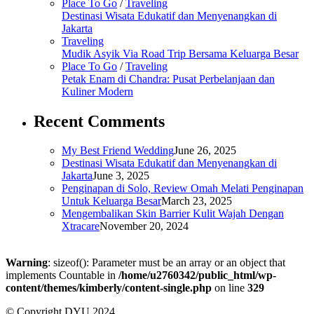
Place To Go
/
Traveling
Destinasi Wisata Edukatif dan Menyenangkan di
Jakarta
Traveling
Mudik Asyik Via Road Trip Bersama Keluarga Besar
Place To Go
/
Traveling
Petak Enam di Chandra: Pusat Perbelanjaan dan
Kuliner Modern
Recent Comments
My Best Friend Wedding
June 26, 2025
Destinasi Wisata Edukatif dan Menyenangkan di
Jakarta
June 3, 2025
Penginapan di Solo, Review Omah Melati Penginapan
Untuk Keluarga Besar
March 23, 2025
Mengembalikan Skin Barrier Kulit Wajah Dengan
Xtracare
November 20, 2024
Warning
: sizeof(): Parameter must be an array or an object that
implements Countable in
/home/u2760342/public_html/wp-
content/themes/kimberly/content-single.php
on line
329
© Copyright DYU 2024