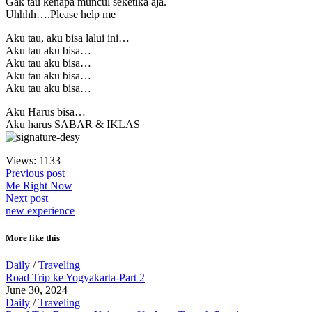
Gak tau kenapa muncul seketika aja.
Uhhhh….Please help me
Aku tau, aku bisa lalui ini…
Aku tau aku bisa…
Aku tau aku bisa…
Aku tau aku bisa…
Aku tau aku bisa…
Aku Harus bisa…
Aku harus SABAR & IKLAS
Views: 1133
Previous post
Me Right Now
Next post
new experience
More like this
Daily
/
Traveling
Road Trip ke Yogyakarta-Part 2
June 30, 2024
Daily
/
Traveling