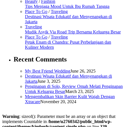
Beauty
/
Fashion
Tips Menjaga Mood Untuk Ibu Rumah Tangga
Place To Go
/
Traveling
Destinasi Wisata Edukatif dan Menyenangkan di
Jakarta
Traveling
Mudik Asyik Via Road Trip Bersama Keluarga Besar
Place To Go
/
Traveling
Petak Enam di Chandra: Pusat Perbelanjaan dan
Kuliner Modern
Recent Comments
My Best Friend Wedding
June 26, 2025
Destinasi Wisata Edukatif dan Menyenangkan di
Jakarta
June 3, 2025
Penginapan di Solo, Review Omah Melati Penginapan
Untuk Keluarga Besar
March 23, 2025
Mengembalikan Skin Barrier Kulit Wajah Dengan
Xtracare
November 20, 2024
Warning
: sizeof(): Parameter must be an array or an object that
implements Countable in
/home/u2760342/public_html/wp-
content/themes/kimberly/content-single.php
on line
329