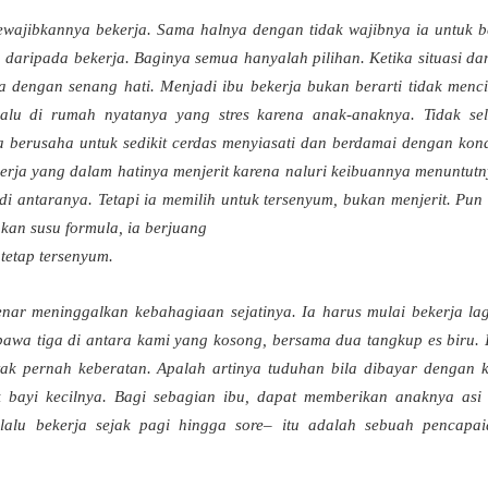
wajibkannya bekerja. Sama halnya dengan tidak wajibnya ia untuk b
 daripada bekerja. Baginya semua hanyalah pilihan. Ketika situasi da
 dengan senang hati. Menjadi ibu bekerja bukan berarti tidak menci
lu di rumah nyatanya yang stres karena anak-anaknya. Tidak sel
 berusaha untuk sedikit cerdas menyiasati dan berdamai dengan kond
kerja yang dalam hatinya menjerit karena naluri keibuannya menuntut
i antaranya. Tetapi ia memilih untuk tersenyum, bukan menjerit. Pun 
kan susu formula, ia berjuang
tetap tersenyum.
nar meninggalkan kebahagiaan sejatinya. Ia harus mulai bekerja lagi
bawa tiga di antara kami yang kosong, bersama dua tangkup es biru. 
 tak pernah keberatan. Apalah artinya tuduhan bila dibayar dengan 
 bayi kecilnya. Bagi sebagian ibu, dapat memberikan anaknya asi e
lalu bekerja sejak pagi hingga sore– itu adalah sebuah pencapa