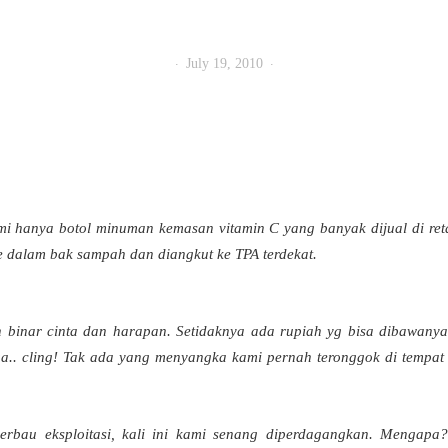
July 19, 2010
i hanya botol minuman kemasan vitamin C yang banyak dijual di retai
ke dalam bak sampah dan diangkut ke TPA terdekat.
binar cinta dan harapan. Setidaknya ada rupiah yg bisa dibawanya
ngga.. cling! Tak ada yang menyangka kami pernah teronggok di tempa
erbau eksploitasi, kali ini kami senang diperdagangkan. Mengapa