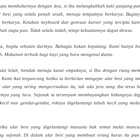
k lupa membalurinya dengan doa, si ibu melangkahkah kaki panjang-pa
 besi yang selalu penuh sesak, menuju tempatnya berkarya. Bagin
 berkarya. Ketukan keyboard dan goresan kursor yang tercipta kare
ti siapa pun. Tidak selalu indah, tetapi kekuatannya dapat dirasa.
ta, begitu sebutan darinya. Bahagia bukan kepalang. Kami hanya bot
piah. Makanan terbaik bagi bayi yang baru mengenal dunia.
mulai lelah, hendak menuju kasur empuknya, si Ibu dengan riang me
Kami ikut terguncang ketika ia berlarian mengejar ular besi yang t
jar ular yang sering mengecewakan itu, tak ada jera sang ibu terus 
nya yang lucu. Sejenak ia tersenyum membayangkan hidungnya digig
ecil nan gendut-gendut, roknya digelantungi tubuh kecil yang mulai
ketika ular besi yang digelantungi manusia bak semut mulai muncu
 sejenak. Di dalam ular besi yang membuat orang kurus itu pun 