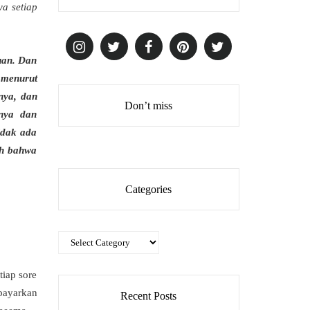
a setiap
uan. Dan
 menurut
nya, dan
Don’t miss
anya dan
idak ada
ah bahwa
Categories
Categories
iap sore
rbayarkan
Recent Posts