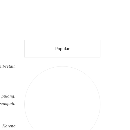
Popular
l-retail.
 pulang.
t sampah.
? Karena