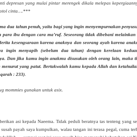
nti depresan yang mulai pintar merengek dikala melepas kepergiaanny
otol cinta….***
ma dua tahun penuh, yaitu bagi yang ingin menyempurnakan penyus
para ibu dengan cara ma’ruf. Seseorang tidak dibebani melainkan
erita kesengsaraan karena anaknya dan seorang ayah karena anak
nya ingin menyapih (sebelum dua tahun) dengan kerelaan kedu
ya. Dan jika kamu ingin anakmu disusukan oleh orang lain, maka t
menurut yang patut. Bertakwalah kamu kepada Allah dan ketahuil
qarah : 233)
.
SI yg mommies gunakan untuk asix.
kan asi kepada Naeema. Tidak peduli beratnya tas tenteng yang set
 susah payah saya kumpulkan, walau tangan ini terasa pegal, cuma te