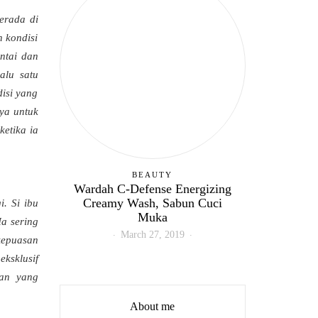
erada di
n kondisi
ntai dan
alu satu
isi yang
nya untuk
ketika ia
BEAUTY
Wardah C-Defense Energizing
Creamy Wash, Sabun Cuci
. Si ibu
Muka
Ia sering
March 27, 2019
kepuasan
ksklusif
ian yang
About me