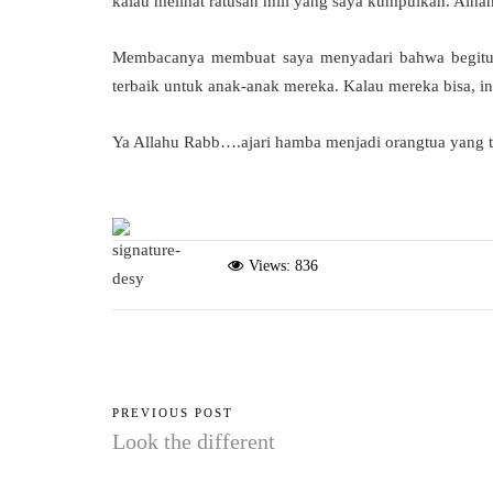
kalau melihat ratusan mili yang saya kumpulkan. Alha
Membacanya membuat saya menyadari bahwa begitu
terbaik untuk anak-anak mereka. Kalau mereka bisa, ins
Ya Allahu Rabb….ajari hamba menjadi orangtua yang t
Views: 836
PREVIOUS POST
Look the different