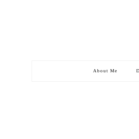
About Me
D