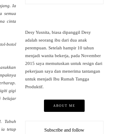
njang. Ia
ya semua
na cinta
Desy Yusnita, biasa dipanggil Desy
adalah seorang ibu dari dua anak
ol-botol
perempuan. Setelah hampir 10 tahun
menjadi wanita bekerja, pada November
2015 saya memutuskan untuk resign dari
masukkan
pekerjaan saya dan menerima tantangan
ampaknya
untuk menjadi Ibu Rumah Tangga
berharap.
Produktif.
iti gigi
 belajar
ABOUT ME
l. Tubuh
ia tetap
Subscribe and follow