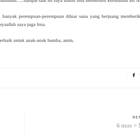
mdulillah…..sampai saat ini saya masih bisa memenuhi kebutuhan asi 
 banyak perempuan-perempuan diluar sana yang berjuang memberi
yaallah saya juga bisa.
erbaik untuk anak-anak hamba, amin.
NE
6 mos =