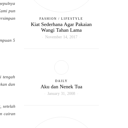
gepulnya
Kami pun
ersimpan
FASHION
/
LIFESTYLE
Kiat Sederhana Agar Pakaian
Wangi Tahan Lama
November 14, 2017
empuan 5
i tengah
DAILY
akan dan
Aku dan Nenek Tua
January 31, 2008
, setelah
n cairan