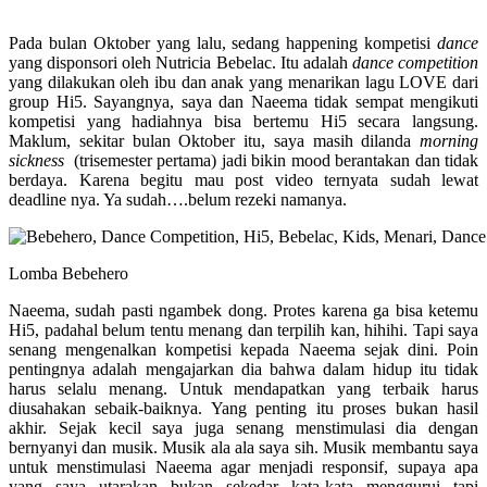
Pada bulan Oktober yang lalu, sedang happening kompetisi
dance
yang disponsori oleh Nutricia Bebelac. Itu adalah
dance competition
yang dilakukan oleh ibu dan anak yang menarikan lagu LOVE dari
group Hi5. Sayangnya, saya dan Naeema tidak sempat mengikuti
kompetisi yang hadiahnya bisa bertemu Hi5 secara langsung.
Maklum, sekitar bulan Oktober itu, saya masih dilanda
morning
sickness
(trisemester pertama) jadi bikin mood berantakan dan tidak
berdaya. Karena begitu mau post video ternyata sudah lewat
deadline nya. Ya sudah….belum rezeki namanya.
Lomba Bebehero
Naeema, sudah pasti ngambek dong. Protes karena ga bisa ketemu
Hi5, padahal belum tentu menang dan terpilih kan, hihihi. Tapi saya
senang mengenalkan kompetisi kepada Naeema sejak dini. Poin
pentingnya adalah mengajarkan dia bahwa dalam hidup itu tidak
harus selalu menang. Untuk mendapatkan yang terbaik harus
diusahakan sebaik-baiknya. Yang penting itu proses bukan hasil
akhir. Sejak kecil saya juga senang menstimulasi dia dengan
bernyanyi dan musik. Musik ala ala saya sih. Musik membantu saya
untuk menstimulasi Naeema agar menjadi responsif, supaya apa
yang saya utarakan bukan sekedar kata-kata menggurui tapi