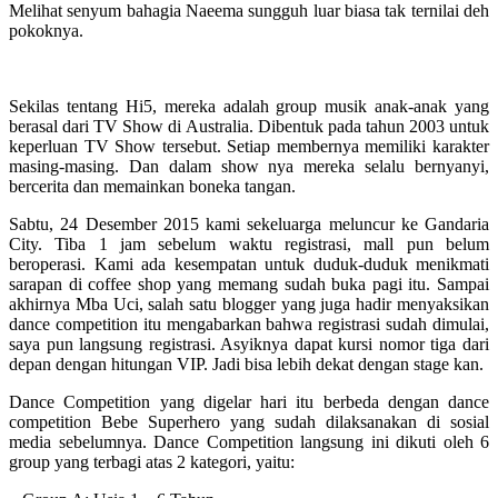
Melihat senyum bahagia Naeema sungguh luar biasa tak ternilai deh
pokoknya.
Sekilas tentang Hi5, mereka adalah group musik anak-anak yang
berasal dari TV Show di Australia. Dibentuk pada tahun 2003 untuk
keperluan TV Show tersebut. Setiap membernya memiliki karakter
masing-masing. Dan dalam show nya mereka selalu bernyanyi,
bercerita dan memainkan boneka tangan.
Sabtu, 24 Desember 2015 kami sekeluarga meluncur ke Gandaria
City. Tiba 1 jam sebelum waktu registrasi, mall pun belum
beroperasi. Kami ada kesempatan untuk duduk-duduk menikmati
sarapan di coffee shop yang memang sudah buka pagi itu. Sampai
akhirnya Mba Uci, salah satu blogger yang juga hadir menyaksikan
dance competition itu mengabarkan bahwa registrasi sudah dimulai,
saya pun langsung registrasi. Asyiknya dapat kursi nomor tiga dari
depan dengan hitungan VIP. Jadi bisa lebih dekat dengan stage kan.
Dance Competition yang digelar hari itu berbeda dengan dance
competition Bebe Superhero yang sudah dilaksanakan di sosial
media sebelumnya. Dance Competition langsung ini dikuti oleh 6
group yang terbagi atas 2 kategori, yaitu: