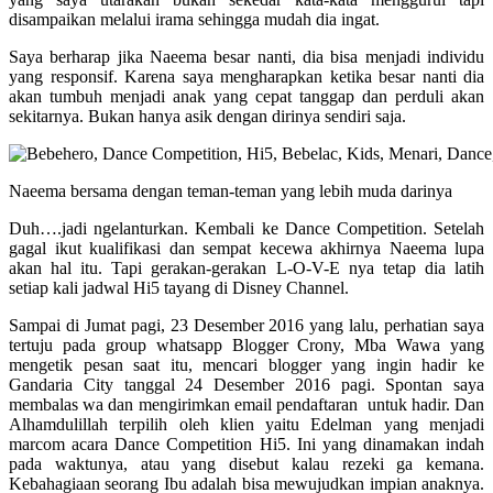
disampaikan melalui irama sehingga mudah dia ingat.
Saya berharap jika Naeema besar nanti, dia bisa menjadi individu
yang responsif. Karena saya mengharapkan ketika besar nanti dia
akan tumbuh menjadi anak yang cepat tanggap dan perduli akan
sekitarnya. Bukan hanya asik dengan dirinya sendiri saja.
Naeema bersama dengan teman-teman yang lebih muda darinya
Duh….jadi ngelanturkan. Kembali ke Dance Competition. Setelah
gagal ikut kualifikasi dan sempat kecewa akhirnya Naeema lupa
akan hal itu. Tapi gerakan-gerakan L-O-V-E nya tetap dia latih
setiap kali jadwal Hi5 tayang di Disney Channel.
Sampai di Jumat pagi, 23 Desember 2016 yang lalu, perhatian saya
tertuju pada group whatsapp Blogger Crony, Mba Wawa yang
mengetik pesan saat itu, mencari blogger yang ingin hadir ke
Gandaria City tanggal 24 Desember 2016 pagi. Spontan saya
membalas wa dan mengirimkan email pendaftaran untuk hadir. Dan
Alhamdulillah terpilih oleh klien yaitu Edelman yang menjadi
marcom acara Dance Competition Hi5. Ini yang dinamakan indah
pada waktunya, atau yang disebut kalau rezeki ga kemana.
Kebahagiaan seorang Ibu adalah bisa mewujudkan impian anaknya.