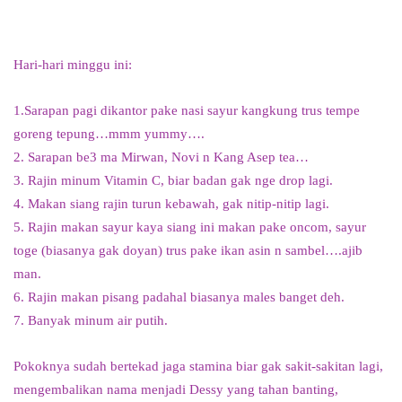
Hari-hari minggu ini:
1.Sarapan pagi dikantor pake nasi sayur kangkung trus tempe
goreng tepung…mmm yummy….
2. Sarapan be3 ma Mirwan, Novi n Kang Asep tea…
3. Rajin minum Vitamin C, biar badan gak nge drop lagi.
4. Makan siang rajin turun kebawah, gak nitip-nitip lagi.
5. Rajin makan sayur kaya siang ini makan pake oncom, sayur
toge (biasanya gak doyan) trus pake ikan asin n sambel….ajib
man.
6. Rajin makan pisang padahal biasanya males banget deh.
7. Banyak minum air putih.
Pokoknya sudah bertekad jaga stamina biar gak sakit-sakitan lagi,
mengembalikan nama menjadi Dessy yang tahan banting,