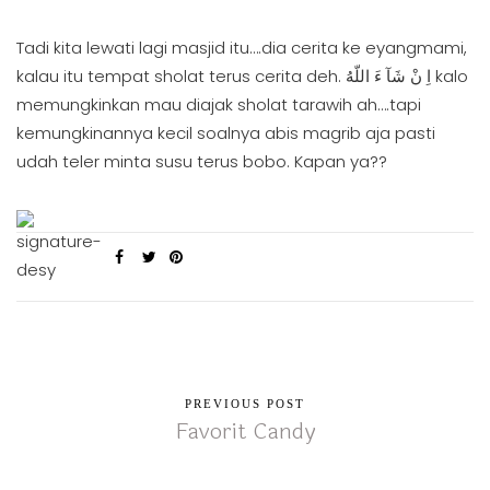
Tadi kita lewati lagi masjid itu….dia cerita ke eyangmami,
kalau itu tempat sholat terus cerita deh. ​اِ نْ شَآ ءَ اللّهُ kalo
memungkinkan mau diajak sholat tarawih ah….tapi
kemungkinannya kecil soalnya abis magrib aja pasti
udah teler minta susu terus bobo. Kapan ya??
PREVIOUS POST
Favorit Candy