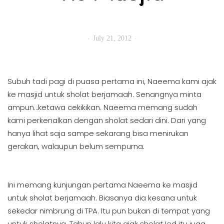
July 21, 2012
Subuh tadi pagi di puasa pertama ini, Naeema kami ajak
ke masjid untuk sholat berjamaah. Senangnya minta
ampun…ketawa cekikikan. Naeema memang sudah
kami perkenalkan dengan sholat sedari dini. Dari yang
hanya lihat saja sampe sekarang bisa menirukan
gerakan, walaupun belum sempurna.
Ini memang kunjungan pertama Naeema ke masjid
untuk sholat berjamaah. Biasanya dia kesana untuk
sekedar nimbrung di TPA. Itu pun bukan di tempat yang
untuk sholatnya. Tahun lalu kita ajak sholat Ied itu juga